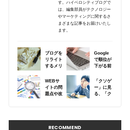
す。ハイベロシティブログで
は、編集部員がテクノロジー
やマーケティングに関するさ
まざまな記事をお届けいたし
ます。
ブログを
Google
リライト
で順位が
するメリ
下がる前
ットにつ
に！自身
いて
のサイト
WEBサ
「クソゲ
をちゃん
イトの問
ー」に見
と確認し
題点や改
る、「ク
ておこう
善ポイン
ソサイ
トの概要
ト」の原
を簡易に
因
見つける
方法
RECOMMEND