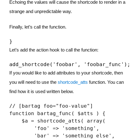
Echoing the values will cause the shortcode to render in a
strange and unpredictable way.
Finally, let’s call the function.
Let’s add the action hook to call the function:
add_shortcode('foobar', 'foobar_func');
If you would like to add attributes to your shortcode, then
you will need to use the
shortcode_atts
function. You can
find how it is used written below.
// [bartag foo="foo-value"]

function bartag_func( $atts ) {

    $a = shortcode_atts( array(

        'foo' => 'something',

        'bar' => 'something else',
