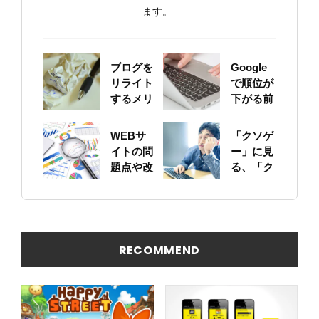
ます。
ブログを
Google
リライト
で順位が
するメリ
下がる前
ットにつ
に！自身
いて
のサイト
WEBサ
「クソゲ
をちゃん
イトの問
ー」に見
と確認し
題点や改
る、「ク
ておこう
善ポイン
ソサイ
トの概要
ト」の原
を簡易に
因
見つける
方法
RECOMMEND